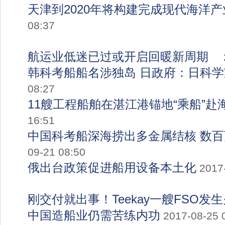
天津到2020年将构建完成现代海洋
08:37
航运业低迷已过或开启回暖新周期
韩科考船船名涉独岛 日政府：日科
08:27
11艘工程船舶在湛江港锚地“乘船”赴
16:51
中国科考船深海捞出多金属结核 数
09-21 08:50
俄出台政策促进船用设备本土化
2017
刚交付就出事！Teekay一艘FSO发
中国造船业仍需苦练内功
2017-08-25 