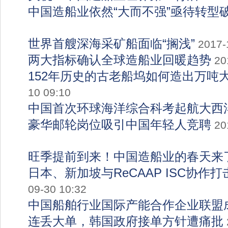
中国造船业依然“大而不强”亟待转型
世界首艘深海采矿船面临“搁浅”
2017-
两大指标确认全球造船业回暖趋势
20
152年历史的古老船坞如何造出万吨
10 09:10
中国首次环球海洋综合科考起航大西
豪华邮轮岗位吸引中国年轻人竞聘
20
旺季提前到来！中国造船业的春天来
日本、新加坡与ReCAAP ISC协作
09-30 10:32
中国船舶行业国际产能合作企业联盟
连丢大单，韩国政府接单方针遭痛批