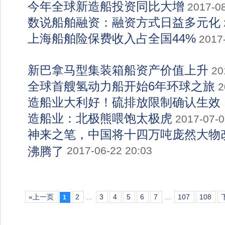
今年全球新造船投资同比大增
2017-08
数说船舶融资：融资方式日益多元化
上海船舶险保费收入占全国44%
2017
新巴拿马型集装箱船资产价值上升
20
全球首艘氢动力船开始6年环球之旅
2
造船业大利好！硫排放限制确认生效
造船业：北极熊喂饱太极虎
2017-07-0
神来之笔，中国将十四万吨庞然大物改
沸腾了
2017-06-22 20:03
«上一页
2
3
4
5
6
7
107
108
1
…
…