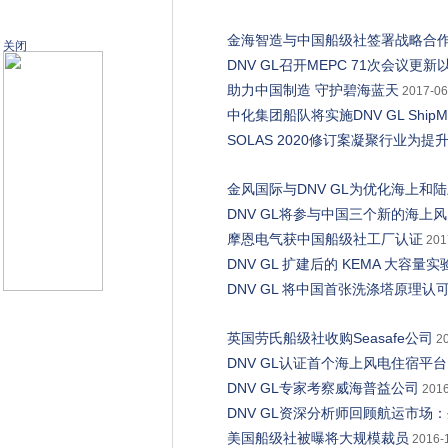
金海智造与中国船级社签署战略合
关闭
DNV GL召开MEPC 71次会议
助力中国制造 守护碧海蓝天
2017-06
中化集团船队将实施DNV GL Ship
SOLAS 2020修订案凝聚行业为
金风国际与DNV GL为优化海上和
DNV GL将参与中国三个新的海上
摩恩电气获中国船级社工厂认证
201
DNV GL 扩建后的 KEMA 大容
DNV GL 将中国首张洗涤塔原理
英国劳氏船级社收购Seasafe公司
2
DNV GL认证首个海上风电住宿平台
DNV GL专家考察威海普益公司
2016
DNV GL资深分析师回顾航运市场
美国船级社被曝将大规模裁员
2016-