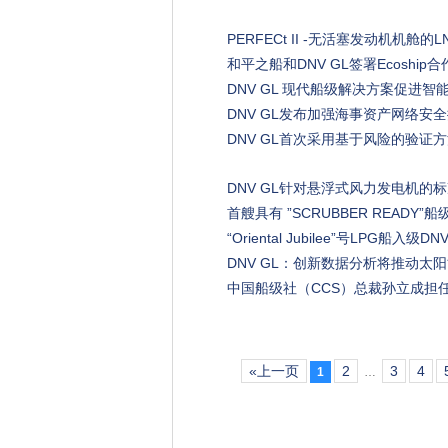
PERFECt II -无活塞发动机机
和平之船和DNV GL签署Ecoship
DNV GL 现代船级解决方案促进智
DNV GL发布加强海事资产网络安
DNV GL首次采用基于风险的验证
DNV GL针对悬浮式风力发电机的
首艘具有 ”SCRUBBER READY”
“Oriental Jubilee”号LPG船入级DN
DNV GL：创新数据分析将推动太
中国船级社（CCS）总裁孙立成担任
«上一页
2
3
4
1
…