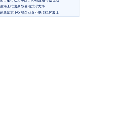
出口银行助力中国LNG船建造再创佳绩
生海工推出新型储油式浮力塔
武集团旗下拆船企业资不抵债挂牌出让