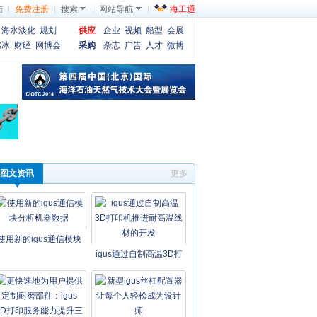
陆
免费注册
搜索
网站导航
海工通
海水淡化
规划
供应
企业
视频
船型
会展
燃冰
财经
网博会
采购
杂志
广告
人才
微博
图文资讯
更多
使用新的igus通信模块
igus通过自制高温3D打