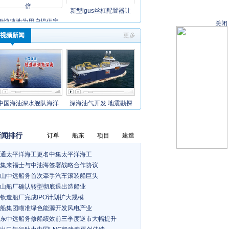
新型igus丝杠配置器让
更快速地为用户提供定
关闭
视频新闻
更多
中国海油深水舰队海洋
深海油气开发 地震勘探
新闻排行
订单
船东
项目
建造
通太平洋海工更名中集太平洋海工
集来福士与中油海签署战略合作协议
山中远船务首次牵手汽车滚装船巨头
山船厂确认转型彻底退出造船业
钦造船厂完成IPO计划扩大规模
船集团瞄准绿色能源开发风电产业
东中远船务修船绩效前三季度逆市大幅提升