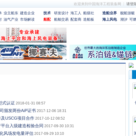
欢迎来到中国海洋工程装备网
请
登
单
业主船东
建造企业
技术
研发设计
海工人
船级社
造船业界
舰船游艇
付
油气产业
市场解读
船配
船舶交易
配套商
造船板
海上风电
潮汐
可
型式认证
2018-01-31 08:57
司颁发两份AiP证书
2017-12-06 18:31
及USCG项目合作
2017-10-12 08:52
产平台入级建造检验合同
2017-09-30 10:31
，简化风场发电量评估
2017-09-29 10:10