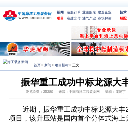
新闻
造船订单
业主船东
建造企业
技术
项目
在建交付
油气产业
市场解读
船配
首页
>
新闻
>
项目招标
>
正文
振华重工成功中标龙源大
浏览次数：
35380
来源：
中国海洋工程装备网
编辑：庞晓宇
近期，振华重工成功中标龙源大丰20
项目，该升压站是国内首个分体式海上