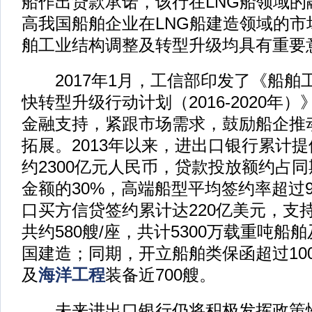
船作出贷款承诺，该行在LNG船领域的
高我国船舶企业在LNG船建造领域的市
舶工业结构调整及转型升级均具有重要
2017年1月，工信部印发了《船舶
快转型升级行动计划（2016-2020年
金融支持，紧跟市场需求，鼓励船企推
拓展。2013年以来，进出口银行累计
约2300亿元人民币，贷款投放额约占
金额的30%，高端船型平均签约率超过
口买方信贷签约累计达220亿美元，支
共约580艘/座，共计5300万载重吨船舶
国建造；同期，开立船舶类保函超过10
及
海洋工程
装备近700艘。
未来进出口银行仍将积极发挥政策性