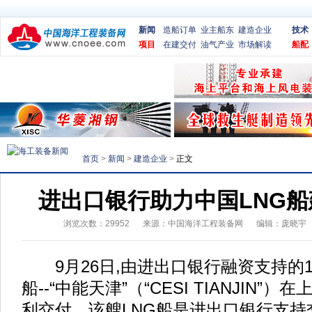
新闻
造船订单
业主船东
建造企业
技术
项目
在建交付
油气产业
市场解读
船配
首页
>
新闻
>
建造企业
>
正文
进出口银行助力中国LNG
浏览次数：
29952
来源：
中国海洋工程装备网
编辑：庞晓宇
9月26日,由进出口银行融资支持的17
船--“中能天津”（“CESI TIANJIN
利交付。该艘LNG船是进出口银行支持