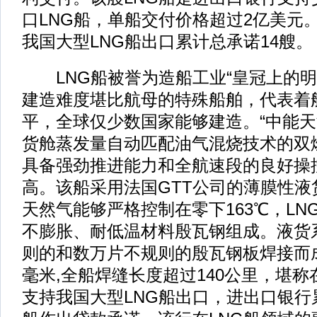
口LNG船，单船交付价格超过2亿美元
我国大型LNG船出口累计总承诺14艘。
LNG船被誉为造船工业“皇冠上的明
建造难度堪比航母的特殊船舶，代表着
平，全球仅少数国家能够建造。“中能天
货舱蒸发量自动匹配油气混烧技术的双
具备强劲推进能力和全航速段的良好操
高。该船采用法国GTT公司的薄膜性液
天然气能够严格控制在零下163℃，LN
不膨胀、耐低温材料殷瓦钢组成。液货系
则的和数万片不规则的殷瓦钢板焊接而成
毫米,全船焊缝长度超过140公里，堪称
支持我国大型LNG船出口，进出口银行累