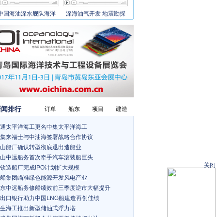
中国海油深水舰队海洋
深海油气开发 地震勘探
新闻排行
订单
船东
项目
建造
通太平洋海工更名中集太平洋海工
集来福士与中油海签署战略合作协议
山船厂确认转型彻底退出造船业
山中远船务首次牵手汽车滚装船巨头
关闭
钦造船厂完成IPO计划扩大规模
船集团瞄准绿色能源开发风电产业
东中远船务修船绩效前三季度逆市大幅提升
出口银行助力中国LNG船建造再创佳绩
生海工推出新型储油式浮力塔