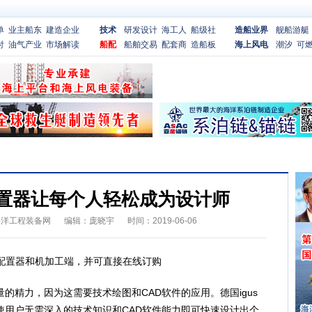
单
业主船东
建造企业
技术
研发设计
海工人
船级社
造船业界
舰船游艇
付
油气产业
市场解读
船配
船舶交易
配套商
造船板
海上风电
潮汐
可
文
配置器让每个人轻松成为设计师
海洋工程装备网
编辑：庞晓宇
时间：2019-06-06
配置器和机加工端，并可直接在线订购
精力，因为这需要技术绘图和CAD软件的应用。德国igus
使用户无需深入的技术知识和CAD软件能力即可快速设计出个