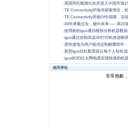
·
英国劳氏船级社欢庆进入中国市场15
·
TE Connectivity护海洋探索周
·
TE Connectivity亮相OI中国
·
40年承载过去，驶向未来——第20
·
使用新的igus通信模块分析机器数据
·
igus通过自制高温3D打印机推进耐
·
更快速地为用户提供定制耐磨部件：i
·
新型igus丝杠配置器让每个人轻松
·
igus的3D以太网电缆实现快速的机
相关评论