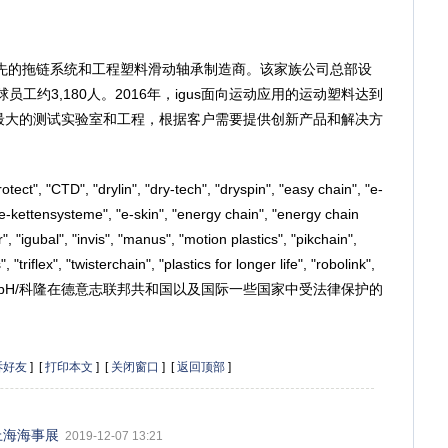
领先的拖链系统和工程塑料滑动轴承制造商。该家族公司总部设
工约3,180人。2016年，igus面向运动应用的运动塑料达到
业内最大的测试实验室和工程，根据客户需要提供创新产品和解决方
ct", "CTD", "drylin", "dry-tech", "dryspin", "easy chain", "e-
"e-kettensysteme", "e-skin", "energy chain", "energy chain
ur", "igubal", "invis", "manus", "motion plastics", "pikchain",
"triflex", "twisterchain", "plastics for lo
nger life", "robol
ink",
r"是igus® GmbH/科隆在德意志联邦共和国以及国际一些国家中受法律保护的
诉好友
] [
打印本文
] [
关闭窗口
] [
返回顶部
]
上海海事展
2019-12-07 13:21