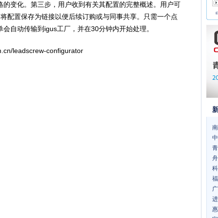
格的变化。第三步，用户收到有关其配置的完整概述。用户可
，将配置保存为链接以便后续订购或与同事共享。只需一个点
会自动传输到igus工厂，并在30分钟内开始处理。
adscrew-configurator
南
中
青
舟
科
福
广
进
惠