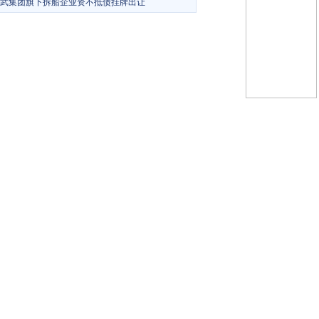
武集团旗下拆船企业资不抵债挂牌出让