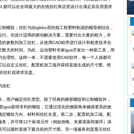
何人都可以在全球最大的在线丝杠商店里设计出满足其应用需求
纹：丝杠与由iglidur高性能工程塑料制成的螺母相结合，
运行。但设计适用的驱动解决方案，需要付出大量的精力，并
适的参数到加工丝杠，从使用CAD程序进行设计和检查技术合
数天的时间。为此，运动塑料专家igus开发出一种新工具，用
的合理性。这样一来，不需要使用CAD软件，每一个人就都可
可以自定义丝杠、配置机加工端并获得直接生成的尺寸图。然
置的丝杠或请求实盘。
的丝杠
，用户确定丝杠类型。除了经典的梯形螺纹和公制螺纹外，
。这是igus获得专利的螺纹，它通过优化的侧面角来确保更高的效
确定螺纹方向、材料和丝杠长度。第二步，配置机加工端。配
服务，并可将12个标准元件（例如倒角、夹紧表面和簧环）添
员可以随时直接下载当前的尺寸图。另一项服务则是显示丝杠