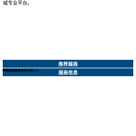
威专业平台。
推荐展商
Norsafe
中国船舶重工集团公司
中国船舶工业集团有限公司
中国船级社
俄罗斯船级社
展商信息