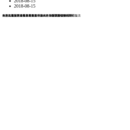
2018-08-15
2018-08-15
大连船舶配套对接及政策宣讲会将在海事展期间举行
中国大连国际海事展组委会拜访大连韩国贸易馆进行学习交流
第十二届亚洲造船技术论坛（ASEF）将亮相大连海事展
大连海事展同期举办第四届中国大连海洋工程装备发展论坛