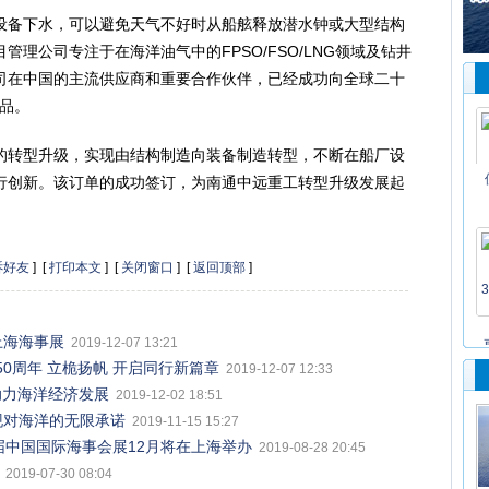
备下水，可以避免天气不好时从船舷释放潜水钟或大型结构
理公司专注于在海洋油气中的FPSO/FSO/LNG领域及钻井
司在中国的主流供应商和重要合作伙伴，已经成功向全球二十
产品。
转型升级，实现由结构制造向装备制造转型，不断在船厂设
行创新。该订单的成功签订，为南通中远重工转型升级发展起
诉好友
] [
打印本文
] [
关闭窗口
] [
返回顶部
]
上海海事展
2019-12-07 13:21
0周年 立桅扬帆 开启同行新篇章
2019-12-07 12:33
全，助力海洋经济发展
2019-12-02 18:51
展，实现对海洋的无限承诺
2019-11-15 15:27
届中国国际海事会展12月将在上海举办
2019-08-28 20:45
2019-07-30 08:04