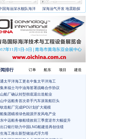
中国海油深水舰队海洋
深海油气开发 地震勘探
新闻排行
订单
船东
项目
建造
通太平洋海工更名中集太平洋海工
集来福士与中油海签署战略合作协议
山船厂确认转型彻底退出造船业
山中远船务首次牵手汽车滚装船巨头
钦造船厂完成IPO计划扩大规模
船集团瞄准绿色能源开发风电产业
东中远船务修船绩效前三季度逆市大幅提升
出口银行助力中国LNG船建造再创佳绩
生海工推出新型储油式浮力塔