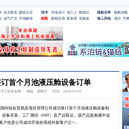
单
业主船东
建造企业
技术
研发设计
海工人
船级社
造船业界
舰船游艇
付
油气产业
市场解读
船配
船舶交易
配套商
造船板
海上风电
潮汐
可
文
签订首个月池液压舱设备订单
海洋工程装备网
编辑：庞晓宇
时间：2018-01-03
与国内知名贸易及项目管理公司成功签订首个月池液压舱设备制
、设备安装、工厂测试（FAT）及产品取证。该产品是南通中远
该客户也是公司成功开发的系统外新客户之一。