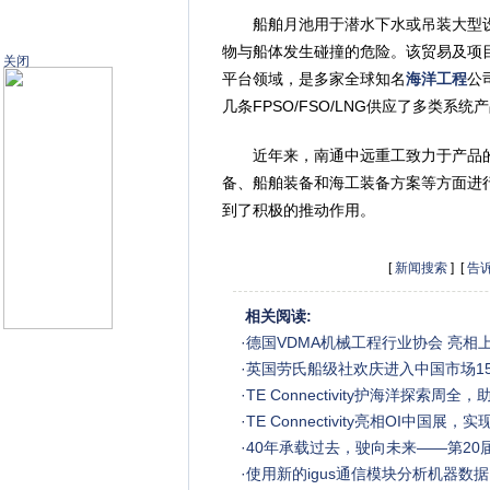
船舶月池用于潜水下水或吊装大型设
物与船体发生碰撞的危险。该贸易及项目管
关闭
平台领域，是多家全球知名
海洋工程
公
几条FPSO/FSO/LNG供应了多类系统
近年来，南通中远重工致力于产品的
备、船舶装备和海工装备方案等方面进
到了积极的推动作用。
[
新闻搜索
] [
告
相关阅读:
·
德国VDMA机械工程行业协会 亮相
·
英国劳氏船级社欢庆进入中国市场15
·
TE Connectivity护海洋探索周
·
TE Connectivity亮相OI中国
·
40年承载过去，驶向未来——第20
·
使用新的igus通信模块分析机器数据