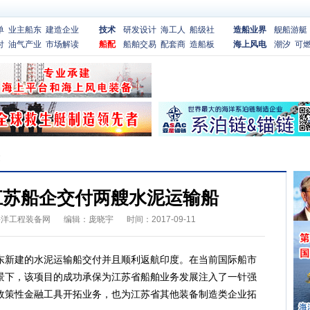
单
业主船东
建造企业
技术
研发设计
海工人
船级社
造船业界
舰船游艇
付
油气产业
市场解读
船配
船舶交易
配套商
造船板
海上风电
潮汐
可
文
江苏船企交付两艘水泥运输船
海洋工程装备网
编辑：庞晓宇
时间：2017-09-11
新建的水泥运输船交付并且顺利返航印度。在当前国际船市
景下，该项目的成功承保为江苏省船舶业务发展注入了一针强
政策性金融工具开拓业务，也为江苏省其他装备制造类企业拓