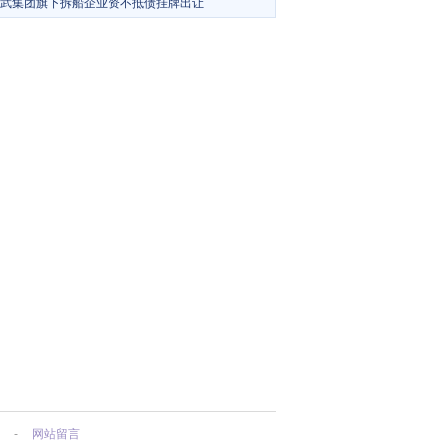
武集团旗下拆船企业资不抵债挂牌出让
-
网站留言