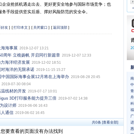
口企业抢抓机遇走出去、更好更安全地参与国际市场竞争；也
服务手段提供坚实后盾、撑好风险防范的安全伞。
诉好友
] [
打印本文
] [
关闭窗口
] [
返回顶部
]
上海海事展
2019-12-07 13:21
0周年 立桅扬帆 开启同行新篇章
2019-12-07 12:33
全，助力海洋经济发展
2019-12-02 18:51
展，实现对海洋的无限承诺
2019-11-15 15:27
届中国国际海事会展12月将在上海举办
2019-08-28 20:45
南
2019-07-30 08:04
中
高温线材的开发
青
2019-07-17 10:01
舟
gus 3D打印服务能力提升三倍
2019-07-02 14:38
科
成为设计师
2019-06-06 16:43
福
器人通信
2019-06-02 16:45
广
共
0
条 [查看全部]
进
惠