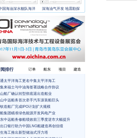
中国海油深水舰队海洋
深海油气开发 地震勘探
新闻排行
订单
船东
项目
建造
通太平洋海工更名中集太平洋海工
集来福士与中油海签署战略合作协议
山船厂确认转型彻底退出造船业
山中远船务首次牵手汽车滚装船巨头
钦造船厂完成IPO计划扩大规模
船集团瞄准绿色能源开发风电产业
东中远船务修船绩效前三季度逆市大幅提升
出口银行助力中国LNG船建造再创佳绩
生海工推出新型储油式浮力塔