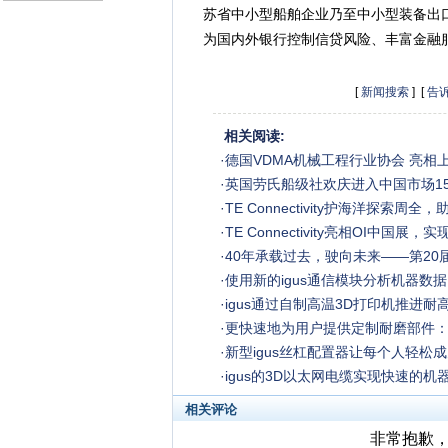
苏省中小型船舶企业乃至中小型装备出
为国内外银行控制信贷风险、丰富金融
[
新闻搜索
] [
告
相关阅读:
·
德国VDMA机械工程行业协会 亮相
·
英国劳氏船级社欢庆进入中国市场15
·
TE Connectivity护海洋探索周
·
TE Connectivity亮相OI中国
·
40年承载过去，驶向未来——第20
·
使用新的igus通信模块分析机器数据
·
igus通过自制高温3D打印机推进耐
·
更快速地为用户提供定制耐磨部件：i
·
新型igus丝杠配置器让每个人轻松
·
igus的3D以太网电缆实现快速的机
相关评论