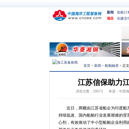
新闻
造船订
项目
在建交
首页
>
新闻
>
船舶融资
>
正
江苏信保助力
浏览次数：
28673
来源：
中国
近日，两艘由江苏省船企为印度船东
持续低迷、国内船舶行业发展艰难的背
心剂，有效推动了中小型船舶企业利用