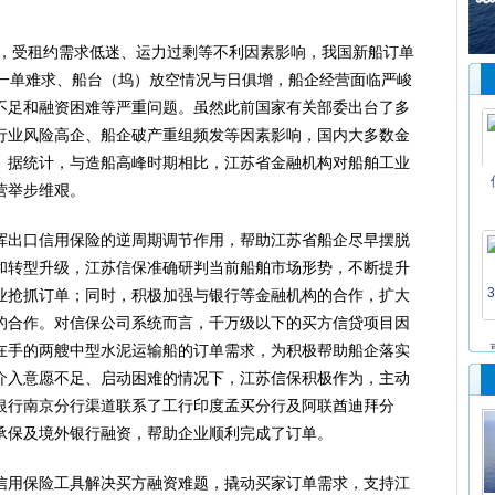
，受租约需求低迷、运力过剩等不利因素影响，我国新船订单
企一单难求、船台（坞）放空情况与日俱增，船企经营面临严峻
不足和融资困难等严重问题。虽然此前国家有关部委出台了多
行业风险高企、船企破产重组频发等因素影响，国内大多数金
。据统计，与造船高峰时期相比，江苏省金融机构对船舶工业
营举步维艰。
出口信用保险的逆周期调节作用，帮助江苏省船企尽早摆脱
和转型升级，江苏信保准确研判当前船舶市场形势，不断提升
业抢抓订单；同时，积极加强与银行等金融机构的合作，扩大
的合作。对信保公司系统而言，千万级以下的买方信贷项目因
在手的两艘中型水泥运输船的订单需求，为积极帮助船企落实
介入意愿不足、启动困难的情况下，江苏信保积极作为，主动
银行南京分行渠道联系了工行印度孟买分行及阿联酋迪拜分
承保及境外银行融资，帮助企业顺利完成了订单。
用保险工具解决买方融资难题，撬动买家订单需求，支持江