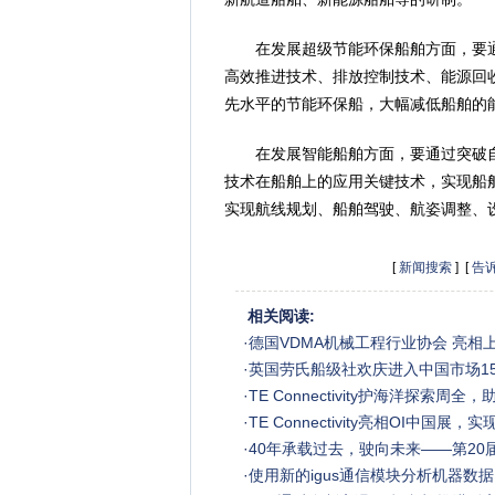
在发展超级节能环保船舶方面，要通
高效推进技术、排放控制技术、能源回
先水平的节能环保船，大幅减低船舶的
在发展智能船舶方面，要通过突破自
技术在船舶上的应用关键技术，实现船
实现航线规划、船舶驾驶、航姿调整、
[
新闻搜索
] [
告
相关阅读:
·
德国VDMA机械工程行业协会 亮相
·
英国劳氏船级社欢庆进入中国市场15
·
TE Connectivity护海洋探索周
·
TE Connectivity亮相OI中国
·
40年承载过去，驶向未来——第20
·
使用新的igus通信模块分析机器数据