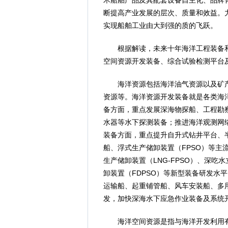
术船舶产品及其配套设备自主化、品牌
断提高产业发展的层次、质量和效益。力
实现船舶工业由大到强的质的飞跃。
根据解读，未来十年海洋工程装备和
空间资源开发装备、综合试验检测平台
海洋资源包括海洋油气资源以及矿产
资源等。海洋资源开发装备就是各类海
备方面，重点发展深海物探船、工程勘
水器等水下探测装备；推进海洋观测网
装备方面，重点提升自升式钻井平台、
船、浮式生产储卸装置（FPSO）等主
生产储卸装置（LNG-FPSO）、深吃
卸装置（FDPSO）等新型装备研发水
运输船、起重铺管船、风车安装船、多
发，加快深海水下应急作业装备及系统
海洋空间资源是指与海洋开发利用有