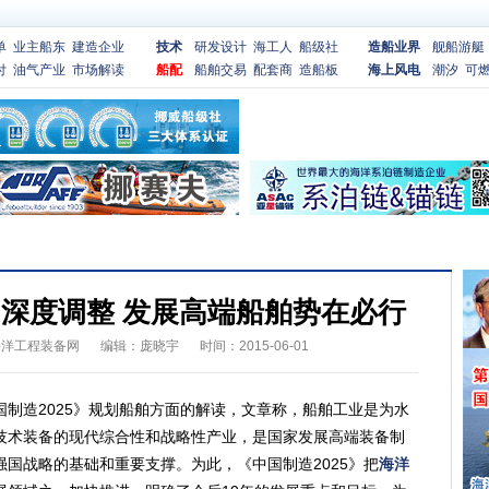
单
业主船东
建造企业
技术
研发设计
海工人
船级社
造船业界
舰船游艇
付
油气产业
市场解读
船配
船舶交易
配套商
造船板
海上风电
潮汐
可
深度调整 发展高端船舶势在必行
海洋工程装备网
编辑：庞晓宇
时间：2015-06-01
造2025》规划船舶方面的解读，文章称，船舶工业是为水
技术装备的现代综合性和战略性产业，是国家发展高端装备制
国战略的基础和重要支撑。为此，《中国制造2025》把
海洋