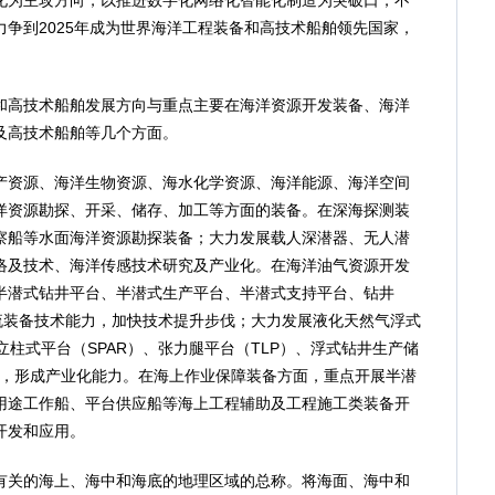
化为主攻方向，以推进数字化网络化智能化制造为突破口，不
争到2025年成为世界海洋工程装备和高技术船舶领先国家，
高技术船舶发展方向与重点主要在海洋资源开发装备、海洋
及高技术船舶等几个方面。
资源、海洋生物资源、海水化学资源、海洋能源、海洋空间
洋资源勘探、开采、储存、加工等方面的装备。在深海探测装
察船等水面海洋资源勘探装备；大力发展载人深潜器、无人潜
络及技术、海洋传感技术研究及产业化。在海洋油气资源开发
半潜式钻井平台、半潜式生产平台、半潜式支持平台、钻井
流装备技术能力，加快技术提升步伐；大力发展液化天然气浮式
水立柱式平台（SPAR）、张力腿平台（TLP）、浮式钻井生产储
平，形成产业化能力。在海上作业保障装备方面，重点开展半潜
用途工作船、平台供应船等海上工程辅助及工程施工类装备开
开发和应用。
关的海上、海中和海底的地理区域的总称。将海面、海中和