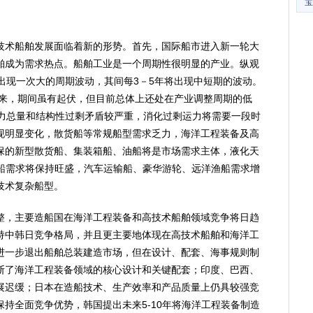
宝
术船舶发展面临着新的形势。首先，国际船市进入新一轮大
舶成为需求热点。船舶工业是一个周期性很明显的产业。纵观
出现一次大的周期波动，其间每3－5年将出现中短期的波动。
以来，期间虽有起伏，但目前总体上还处在产业调整周期的低
运力总量和结构性过剩矛盾较严重，消化过剩运力将需要一段时
现明显变化，散货船等常规船型需求乏力，海洋工程装备及高
保的新型散货船、集装箱船、油船将是市场需求主体，液化天
）船需求将保持旺盛，汽车运输船、豪华游轮、远洋渔船需求增
技术复杂船型。
，主要造船国在海洋工程装备和高技术船舶领域竞争将日趋
持中韩日竞争格局，并且更主要地体现在高技术船舶和海洋工
进一步退出船舶总装建造市场，但在设计、配套、海事规则制
断了海洋工程装备领域的核心设计和关键配套；印度、巴西、
展迟缓；日本在造船技术、生产效率和产品质量上仍具较强竞
持全面竞争优势，韩国提出未来5-10年将海洋工程装备制造