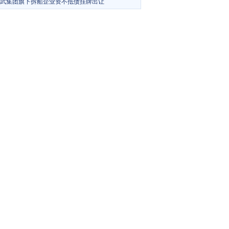
武集团旗下拆船企业资不抵债挂牌出让