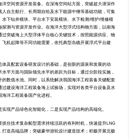
海洋空间资源开发装备。在深海空间站方面，突破超大潜深作
载人自主航行、长周期自给及水下能源中继等基础功能，可集
水下钻井模块、平台水下安装模块、水下检测/维护/维修模
海探测与资源开发作业。在海洋大型浮式结构物方面，以南海
通过突破海上大型浮体平台核心关键技术，按照能源供应、物
、飞机起降等不同功能需要，依托典型岛礁开展浮式平台建
体及配套设备研发设计的基础，是创新的源泉和发展的动
术水平方面与国际领先水平的差距为目标，通过分阶段实施，
计的数值水池。同时，以系统解决我国海洋工程装备关键配套
通过建设海洋工程装备海上试验场，实现对各类平台设备及水
国海洋工程装备国产化进程。
实现产品绿色化智能化，二是实现产品结构的高端化。
住技术复杂船型需求持续活跃的有利时机，快速提升LNG
平，打造高端品牌；突破豪华游轮设计建造技术；积极开展北极