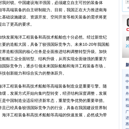
对我封锁。中国建设海洋强国，必须建立自主可控的装备体
舶等高端装备的自主研制能力。目前，我国正在大力推进南海
上基础设施建设、资源开发、空间开发等相关装备的需求将更
提出了更高的要求。
快发展海洋工程装备和高技术船舶也十分必然。经过新世纪
要的造船大国，具备了较强国际竞争力。未来10-20年我国船
世界造船强国的核心任务是全面推进结构调整转型升级。加快
是船舶工业全面转型、结构升级，从而实现全面做强的重要方
舶国际竞争力，逐步引领未来国际船舶和海洋工程装备市场，
科技创新能力和综合实力的整体跃升。
南
中
洋工程装备和高技术船舶等高端装备制造业是重要引擎。随
青
放缓，发展方式开始向集约型转变，经济结构深度调整，发展
舟
科
正是中国制造业适应经济新常态，重塑竞争优势的重要举措。
福
并且已经具备较强国际竞争力的行业，具备在我国建设世界制
广
。海洋工程装备和高技术船舶等高端的快速发展，必然成为带
进
惠