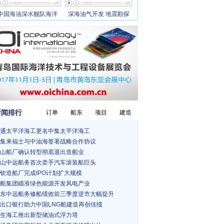
中国海油深水舰队海洋
深海油气开发 地震勘探
新闻排行
订单
船东
项目
建造
通太平洋海工更名中集太平洋海工
集来福士与中油海签署战略合作协议
山船厂确认转型彻底退出造船业
山中远船务首次牵手汽车滚装船巨头
钦造船厂完成IPO计划扩大规模
船集团瞄准绿色能源开发风电产业
东中远船务修船绩效前三季度逆市大幅提升
出口银行助力中国LNG船建造再创佳绩
生海工推出新型储油式浮力塔