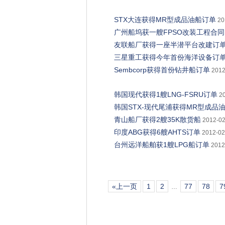
STX大连获得MR型成品油船订单
20
广州船坞获一艘FPSO改装工程合同
友联船厂获得一座半潜平台改建订
三星重工获得今年首份海洋设备订
Sembcorp获得首份钻井船订单
2012
韩国现代获得1艘LNG-FSRU订单
2
韩国STX-现代尾浦获得MR型成品
青山船厂获得2艘35K散货船
2012-02
印度ABG获得6艘AHTS订单
2012-02
台州远洋船舶获1艘LPG船订单
2012
«上一页
1
2
77
78
7
…