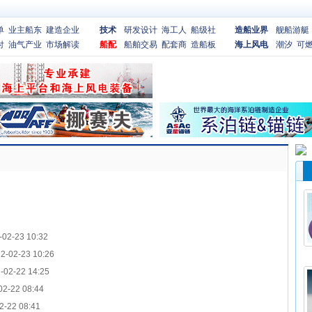
单
业主船东
建造企业
技术
研发设计
海工人
船级社
造船业界
舰船游艇
付
油气产业
市场解读
船配
船舶交易
配套商
造船板
海上风电
潮汐
可
-02-23 10:32
2-02-23 10:26
-02-22 14:25
02-22 08:44
2-22 08:41