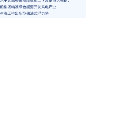
东中远船务修船绩效前三季度逆市大幅提升
船集团瞄准绿色能源开发风电产业
生海工推出新型储油式浮力塔