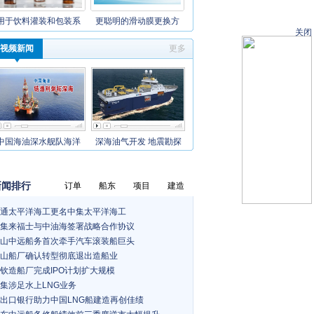
用于饮料灌装和包装系
更聪明的滑动膜更换方
关闭
视频新闻
更多
中国海油深水舰队海洋
深海油气开发 地震勘探
新闻排行
订单
船东
项目
建造
通太平洋海工更名中集太平洋海工
集来福士与中油海签署战略合作协议
山中远船务首次牵手汽车滚装船巨头
山船厂确认转型彻底退出造船业
钦造船厂完成IPO计划扩大规模
集涉足水上LNG业务
出口银行助力中国LNG船建造再创佳绩