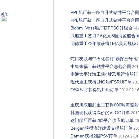
PPL船厂获一座自升式钻井平台合
关闭
PPL船厂获一座自升式钻井平台合
Blohm+Voss船厂获FPSO升级合同
武船重工签订2.6亿元3艘海监船合
明德重工今年欲获得15亿美元规模
蛇口友联与中石化签订“勘探三号”
中集来福士获钻井平台总包合同
201
南通太平洋海工获4艘乙烯运输船订
现代重工获得LNG船/FSRU订单
201
OSX即将获得钻井船订单
2012-02-16
重庆川东船舶重工获得600吨海监
韩国现代获得高价的VLGC订单
2012
达门船厂再获2艘平台供应船订单
20
Bergen获得海洋建设支援船订单
20
Damen获得2艘PSV订单
2012-02-10